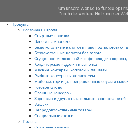
Um unsere Webseite für Sie optima
Anmelden
Durch die weitere Nutzung der We
Главная
Продукты
Восточная Европа
Спиртные напитки
Вино и шампанское
Безалкогольные напитки и пиво под залоговую т
Безалкогольные напитки без залога
Сгущенное молоко, чай и кофе, сладкие спреды,
Кондитерские изделия и выпечка
Мясные консервы, колбасы и паштеты
Рыбные консервы и деликатесы
Майонез, горчица, приправленные соусы и смес
Готовое блюдо
Овощные консервы
Зерновые и другие питательные вещества, хлеб
Закуски
Непродовольственные товары
Специальные статьи
Польша
Спиртные напитки