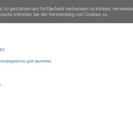
l zu gestalten und fortlaufend verbessern zu können, verwende
bseite stimmen Sie der Verwendung von Cookies zu.
ару
 ингредиенты для выпечки
и