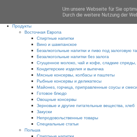
Um unsere Webseite für Sie optima
Anmelden
Durch die weitere Nutzung der We
Главная
Продукты
Восточная Европа
Спиртные напитки
Вино и шампанское
Безалкогольные напитки и пиво под залоговую т
Безалкогольные напитки без залога
Сгущенное молоко, чай и кофе, сладкие спреды,
Кондитерские изделия и выпечка
Мясные консервы, колбасы и паштеты
Рыбные консервы и деликатесы
Майонез, горчица, приправленные соусы и смес
Готовое блюдо
Овощные консервы
Зерновые и другие питательные вещества, хлеб
Закуски
Непродовольственные товары
Специальные статьи
Польша
Спиртные напитки