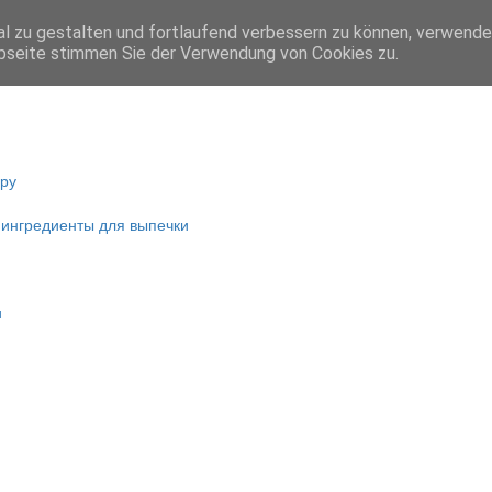
l zu gestalten und fortlaufend verbessern zu können, verwende
bseite stimmen Sie der Verwendung von Cookies zu.
ару
 ингредиенты для выпечки
и