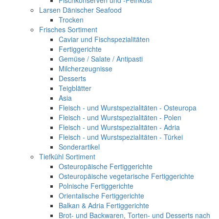
Fischkonserven und -Feinkost
Larsen Dänischer Seafood
Trocken
Frisches Sortiment
Caviar und Fischspezialitäten
Fertiggerichte
Gemüse / Salate / Antipasti
Milcherzeugnisse
Desserts
Teigblätter
Asia
Fleisch - und Wurstspezialitäten - Osteuropa
Fleisch - und Wurstspezialitäten - Polen
Fleisch - und Wurstspezialitäten - Adria
Fleisch - und Wurstspezialitäten - Türkei
Sonderartikel
Tiefkühl Sortiment
Osteuropäische Fertiggerichte
Osteuropäische vegetarische Fertiggerichte
Polnische Fertiggerichte
Orientalische Fertiggerichte
Balkan & Adria Fertiggerichte
Brot- und Backwaren, Torten- und Desserts nach